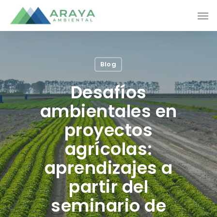
Skip
Men
to
main
content
Blog
Desafíos
ambientales en
proyectos
agrícolas:
aprendizajes a
partir del
seminario de